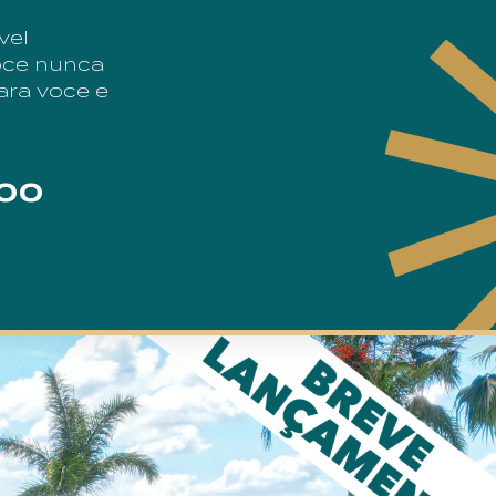
vel
oce nunca
ara voce e
200