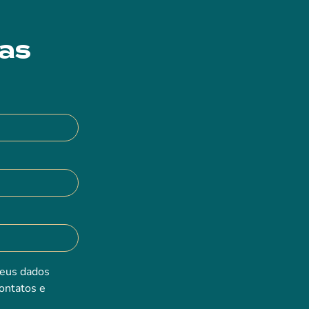
tas
meus dados
contatos e