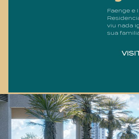
Faenge e I
Residenci
viu nada 
sua familia
VIS