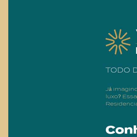
TODO 
Já imagino
luxo? Essa
Residencia
Conh