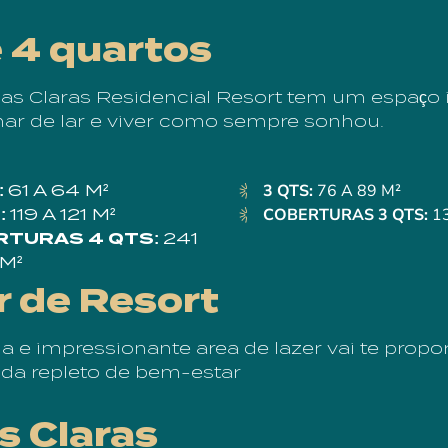
e 4 quartos
as Claras Residencial Resort tem um espaço 
ar de lar e viver como sempre sonhou.
3 QTS:
76 A 89 M²
:
61 A 64 M²
COBERTURAS 3 QTS:
1
:
119 A 121 M²
RTURAS 4 QTS:
241
 M²
r de Resort
 e impressionante area de lazer vai te propo
vida repleto de bem-estar
s Claras