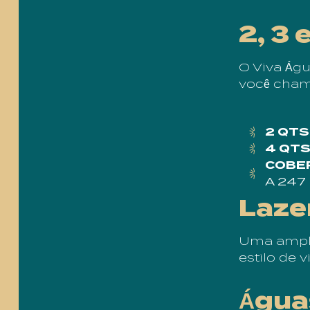
2, 3 
O Viva Águ
você cham
2 QTS
4 QTS
COBE
A 247
Laze
Uma ampla
estilo de 
Água