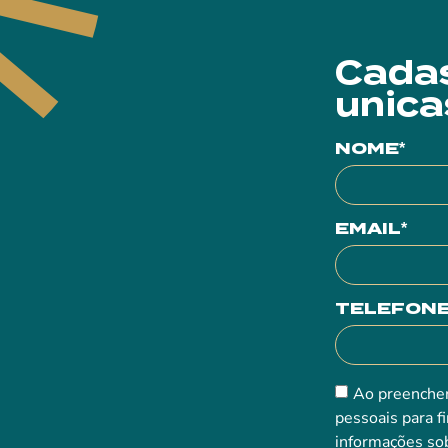
Cadas
unica
NOME*
EMAIL*
TELEFONE
Ao preencher
pessoais para f
informações sob