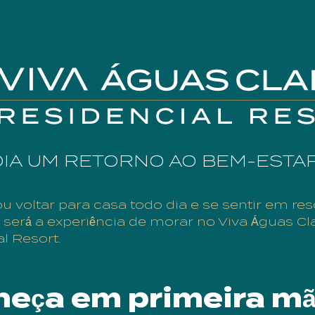
DIA UM RETORNO AO BEM-ESTA
u voltar para casa todo dia e se sentir em res
 será a experiência de morar no Viva Águas Cl
l Resort.
eça em primeira mã