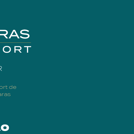
R
ort de
aras
o​